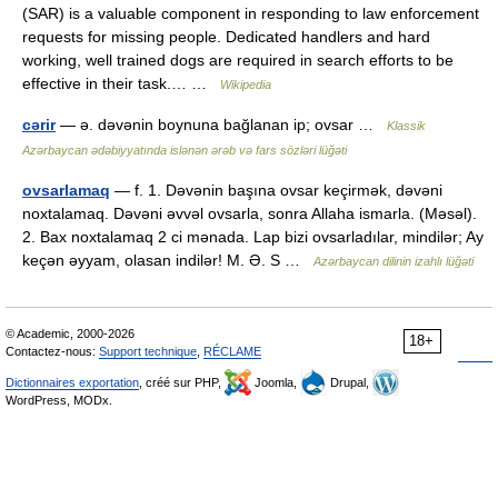
(SAR) is a valuable component in responding to law enforcement
requests for missing people. Dedicated handlers and hard
working, well trained dogs are required in search efforts to be
effective in their task.… …
Wikipedia
cərir
— ə. dəvənin boynuna bağlanan ip; ovsar …
Klassik
Azərbaycan ədəbiyyatında islənən ərəb və fars sözləri lüğəti
ovsarlamaq
— f. 1. Dəvənin başına ovsar keçirmək, dəvəni
noxtalamaq. Dəvəni əvvəl ovsarla, sonra Allaha ismarla. (Məsəl).
2. Bax noxtalamaq 2 ci mənada. Lap bizi ovsarladılar, mindilər; Ay
keçən əyyam, olasan indilər! M. Ə. S …
Azərbaycan dilinin izahlı lüğəti
© Academic, 2000-2026
18+
Contactez-nous:
Support technique
,
RÉCLAME
Dictionnaires exportation
, créé sur PHP,
Joomla,
Drupal,
WordPress, MODx.