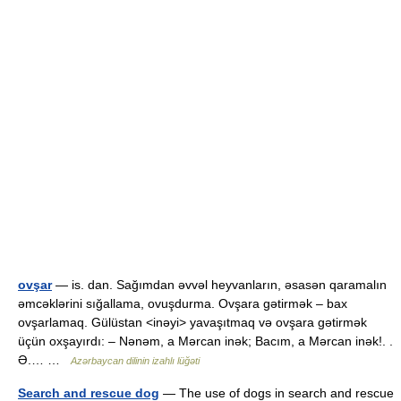
ovşar
— is. dan. Sağımdan əvvəl heyvanların, əsasən qaramalın
əmcəklərini sığallama, ovuşdurma. Ovşara gətirmək – bax
ovşarlamaq. Gülüstan <inəyi> yavaşıtmaq və ovşara gətirmək
üçün oxşayırdı: – Nənəm, a Mərcan inək; Bacım, a Mərcan inək!. .
Ə.… …
Azərbaycan dilinin izahlı lüğəti
Search and rescue dog
— The use of dogs in search and rescue