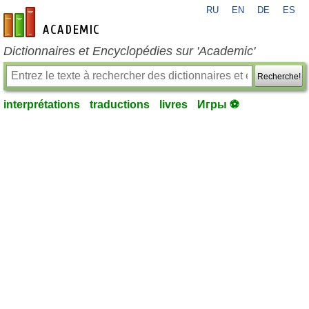
RU
EN
DE
ES
fr-academic.com
Dictionnaires et Encyclopédies sur 'Academic'
Recherche!
interprétations
traductions
livres
Игры ⚽