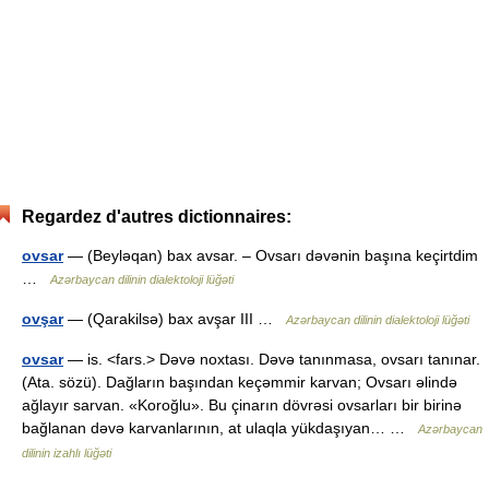
Regardez d'autres dictionnaires:
ovsar
— (Beyləqan) bax avsar. – Ovsarı dəvənin başına keçirtdim
…
Azərbaycan dilinin dialektoloji lüğəti
ovşar
— (Qarakilsə) bax avşar III …
Azərbaycan dilinin dialektoloji lüğəti
ovsar
— is. <fars.> Dəvə noxtası. Dəvə tanınmasa, ovsarı tanınar.
(Ata. sözü). Dağların başından keçəmmir karvan; Ovsarı əlində
ağlayır sarvan. «Koroğlu». Bu çinarın dövrəsi ovsarları bir birinə
bağlanan dəvə karvanlarının, at ulaqla yükdaşıyan… …
Azərbaycan
dilinin izahlı lüğəti