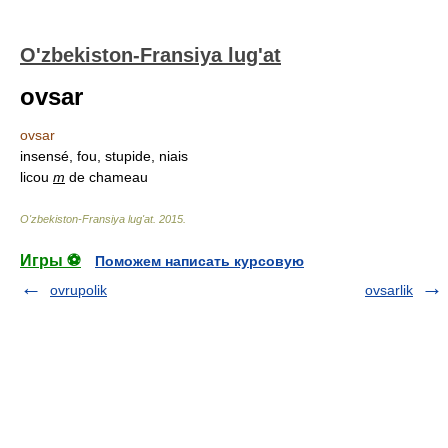
O'zbekiston-Fransiya lug'at
ovsar
ovsar
insensé, fou, stupide, niais
licou
m
de chameau
O'zbekiston-Fransiya lug'at
.
2015
.
Игры ⚽
Поможем написать курсовую
ovrupolik
ovsarlik